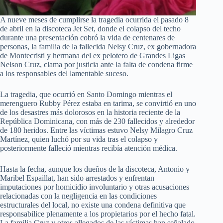
A nueve meses de cumplirse la tragedia ocurrida el pasado 8
de abril en la discoteca Jet Set, donde el colapso del techo
durante una presentación cobró la vida de centenares de
personas, la familia de la fallecida Nelsy Cruz, ex gobernadora
de Montecristi y hermana del ex pelotero de Grandes Ligas
Nelson Cruz, clama por justicia ante la falta de condena firme
a los responsables del lamentable suceso.
La tragedia, que ocurrió en Santo Domingo mientras el
merenguero Rubby Pérez estaba en tarima, se convirtió en uno
de los desastres más dolorosos en la historia reciente de la
República Dominicana, con más de 230 fallecidos y alrededor
de 180 heridos. Entre las víctimas estuvo Nelsy Milagro Cruz
Martínez, quien luchó por su vida tras el colapso y
posteriormente falleció mientras recibía atención médica.
Hasta la fecha, aunque los dueños de la discoteca, Antonio y
Maribel Espaillat, han sido arrestados y enfrentan
imputaciones por homicidio involuntario y otras acusaciones
relacionadas con la negligencia en las condiciones
estructurales del local, no existe una condena definitiva que
responsabilice plenamente a los propietarios por el hecho fatal.
La familia Cruz y otros allegados de las víctimas han señalado