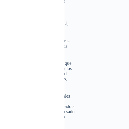
ra los congregados, matando a doce
s de edad y un agente de Policía.
icado con meses de antelación y
o contra la festividad judía de Janucá,
a de las Luces.
ido por las fuerzas del orden, mientras
manece bajo custodia policial mientras
 desde el lugar de los hechos, en los que
en que los agresores disparan contra los
 de pánico con gente corriendo y el
den, que inmovilizaron a los tiradores,
riendo al otro.
er ministro del estado de Nueva Gales
ta de un atentado antisemita. «Estaba
omunidad judía de Sídney», ha explicado a
 BBC. De la misma forma se ha expresado
, Mal Lanyon, quien ha calificado lo
ta.