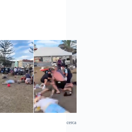
ja tiroteo en celebración judía
/12/2025
NOTICIAS
sivo en la playa de Bondi Beach, cerca
stralia este domingo. Dos hombres