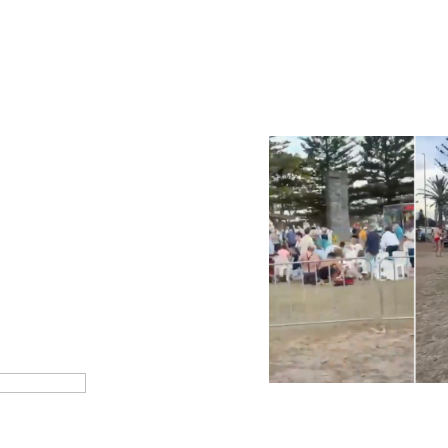
AUSTRALIA: Doce muertos de
Eddy Sosa
14
AUSTRALIA.- Un tiroteo ma
de Sídney, ha sacudido a Au