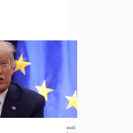
in que está «jugando con fuego»
/05/2025
NOTICIAS
residente de Estados Unidos, Donald
 su homólogo ruso «está jugando con