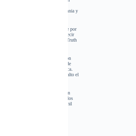
asegurar que se había vuelto
antener los bombardeos sobre Ucrania y
ras de una solución diplomática.
ladimir Putin es de que, si no fuese por
asado muchas cosas mala, y quiero decir
ump en su cuenta en la red social Truth
talles sobre estas amenazas veladas.
e una semana habló por teléfono con
 ocasiones su malestar por la falta de
álogo impulsado desde la Casa Blanca.
 los constantes llamamientos a un alto el
crania mantuvieron el 16 de mayo en
os directos en más de tres años, de los
omiso tangible el intercambio de mil
as dos partes.