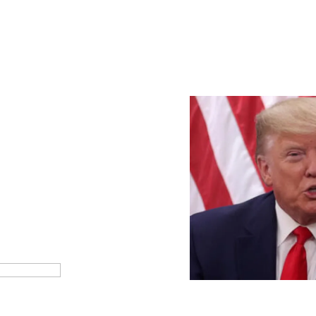
EEUU: Trump advierte a Put
Eddy Sosa
28
WASHINGTON 27 May.- El p
Trump, ha advertido de que