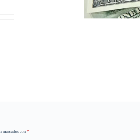
SANTO DOMINGO.- El dólar 
vendido en República Domin
El Banco Central fijó el cam
Compra: 58.83
Venta: 59.38.
án marcados con
*