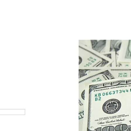
El dólar subió 10 centavos;
Eddy Sosa
03