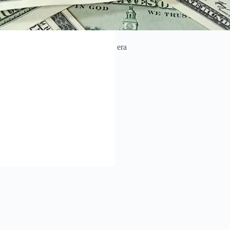
subió 10 centavos y este martes era
icana a 59.38 pesos.
bio de la siguiente manera: