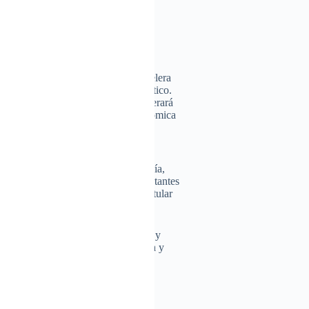
mico
nn by Wyndham, parte de la cuarta
 del mundo con más de 9,000
tribuirá a diversificar la oferta hotelera
posicionamiento en el mercado turístico.
evista para finales de este año, generará
s, estimulando así la actividad económica
estructura turística de la región.
io contó con la presencia de David
mayorista del proyecto; Ysidro García,
negocios de Banreservas; y representantes
ocios Turísticos, incluyendo a su titular
promiso conjunto del sector público y
ostenible de la República Dominicana y
erente turístico en el Caribe.