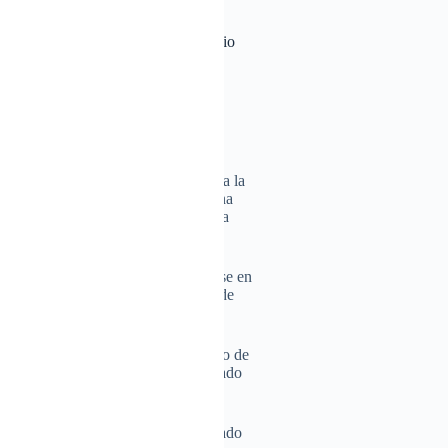
n un nuevo hotel en playa Juan Dolio
/01/2025
NOTICIAS
eservas y el Grupo De Valle (GDV)
 la Feria Internacional de Turismo
este miércoles 22, un acuerdo para la
s Inn by Wyndham en Juan Dolio, una
rá esta estratégica zona cercana a la
estino turístico de referencia.
e una reconocida marca estadounidense en
ya apertura está prevista para junio de
anreservas aprobó un financiamiento de
 su compromiso como un sólido aliado
no.
US$12.6 millones, la obra ha alcanzado