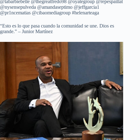
@labarbiebelle @thegreatfredo98 @oyategroup @repespaillat
@nysensepulveda @amandaseptimo @jeffgarcia1
@pr1ncematias @cibaomediagroup #helenarteaga
“Esto es lo que pasa cuando la comunidad se une. Dios es
grande.” – Junior Martínez