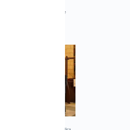
a su 25 aniversario con Eucaristía de
/06/2025
NOTICIAS
 miércoles se conmemora el 25
el Ministerio de Cultura de la República