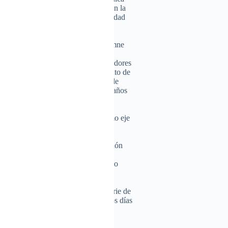
esalta el compromiso del Estado con la
rollo del arte, la cultura y la identidad
a conmemorativa, se celebró una solemne
ias, encabezada por el Ministro de
edo, junto a viceministros, colaboradores
adas. El acto religioso fue un momento de
orrido por la institución, así como de
s alcanzados a lo largo de estos 25 años
tacó la importancia de la cultura como eje
ocial y de la construcción de una
diversa. Asimismo, se reafirmó el
e continuar trabajando con dedicación
s valores culturales dominicanos y
estores culturales en todo el territorio
de Cultura marca el inicio de una serie de
que se desarrollarán en los próximos días
hito institucional.