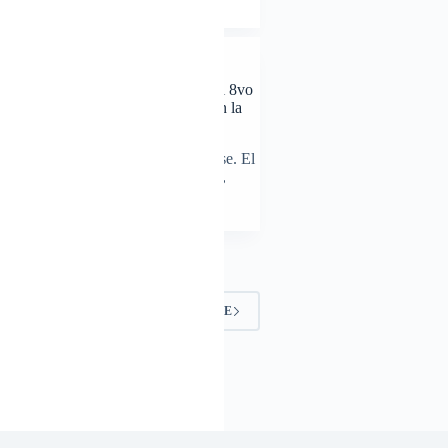
Eddy Sosa
15/09/2025
NOTICIAS
Alcalde Virgilio Cruz participa en el 8vo
Encuentro Regional con Alcaldes en la
Región Cibao Noroeste
La gestión local sigue fortaleciéndose. El
alcalde de Las Matas de Santa Cruz,
Virgilio Cruz,…
Eddy Sosa
12/09/2025
…
5
6
SIGUIENTE
8
9
10
…
37