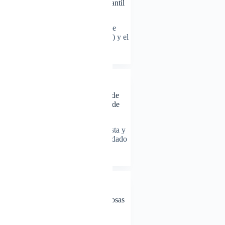
fortalecer la atención terapéutica infantil
en Santiago Rodríguez
Santo Domingo, 18 de septiembre de
2025. – Industrias San Miguel (ISM) y el
Centro…
Eddy Sosa
23/09/2025
NOTICIAS
Edgar Álvarez, periodista y locutor de
Guayubín, con más de tres décadas de
trayectoria en los medios
Guayubín, Montecristi. – El periodista y
locutor Edgar Álvarez se ha consolidado
como una figura…
Eddy Sosa
23/09/2025
NOTICIAS
Luz Maribel regresa al país tras exitosas
cirugías en Estados Unidos