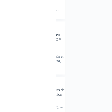
El empresario y filántropo Junior
Martínez compartió con profunda
emoción la historia de superación y…
Eddy Sosa
22/09/2025
NOTICIAS
Regidora Daquelin Castro participa en
jornada de limpieza en Villa Vásquez y
solicita acción presidencial para
vertedero y drenaje pluvial
VILLA VÁSQUEZ, Montecristi.– En el
marco del Día Mundial de la Limpieza,
la regidora Daquelin…
Eddy Sosa
20/09/2025
NOTICIAS
Gobierno central respalda a Las Matas de
Santa Cruz con la compra de un camión
compactador
Las Matas de Santa Cruz, Montecristi. –
El alcalde Virgilio Cruz recibió un